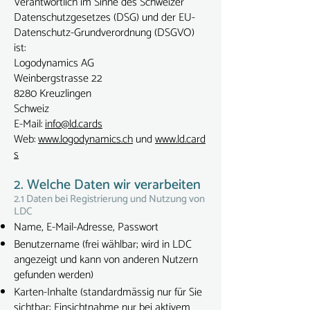
Verantwortlich im Sinne des Schweizer
Datenschutzgesetzes (DSG) und der EU-
Datenschutz-Grundverordnung (DSGVO)
ist:
Logodynamics AG
Weinbergstrasse 22
8280 Kreuzlingen
Schweiz
E-Mail:
info@ld.cards
Web:
www.logodynamics.ch
und
www.ld.card
s
2. Welche Daten wir verarbeiten
2.1 Daten bei Registrierung und Nutzung von
LDC
Name, E-Mail-Adresse, Passwort
Benutzername (frei wählbar; wird in LDC
angezeigt und kann von anderen Nutzern
gefunden werden)
Karten-Inhalte (standardmässig nur für Sie
sichtbar; Einsichtnahme nur bei aktivem