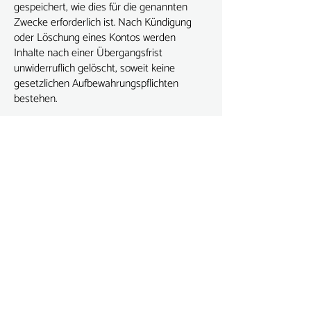
gespeichert, wie dies für die genannten
Zwecke erforderlich ist. Nach Kündigung
oder Löschung eines Kontos werden
Inhalte nach einer Übergangsfrist
unwiderruflich gelöscht, soweit keine
gesetzlichen Aufbewahrungspflichten
bestehen.
7. Ihre Rechte
Sie haben nach DSG und DSGVO
insbesondere das Recht auf:
Auskunft über gespeicherte Daten
Berichtigung unrichtiger Daten
Löschung („Recht auf Vergessenwerden“)
Einschränkung der Verarbeitung
Datenübertragbarkeit
Widerspruch gegen bestimmte
Verarbeitungen
Widerruf erteilter Einwilligungen